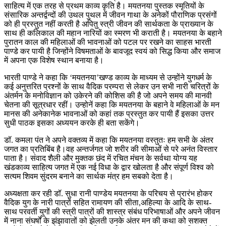
साहित्य में एक तरह से प्रथम काव्य कृति है। मयतनया पुस्तक स्मृतियों के
संसारिक अन्तर्द्वन्दों की उथल पुथल में जीवन गाथा के अनेकों पौराणिक प्रसंगों
को ही प्रस्तुत नहीं करती है अपितु स्त्री जीवन की सार्थकता के प्राख्यान के
साथ ही कलिकाल की महान नारियों का स्मरण भी कराती है। मयतनया के बहाने
पुरातन काल की महिलाओं की भावनाओं को पटल पर रखने का साहस भारती
पाण्डे कर पायी है जिन्होंने विषमताओं के बावजूद स्वयं को सिद्ध किया और समाज
में अपना एक विशेष स्थान बनाया है।
भारती पाण्डे ने कहा कि ‘मयतनया’खण्ड काव्य के माध्यम से उन्होंने युगधर्म के
कई अनुत्तरित प्रश्नों के साथ वैदिक परम्परा से लेकर उन सभी नारी चरित्रों के
अंतर्मन के मनोविज्ञान को उकेरने की कोशिस की है जो अपने समय की मानवी
चेतना की सूत्रधार रहीं। उन्होनें कहा कि मयतनया के बहाने वे महिलाओं के मन
मानस की अनेकानेक भावनाओं को कहां तक प्रस्तुत कर पायी हैं इसका उत्तर
सुधी पाठक इसका अध्ययन करके ही बता सकेंगे।
डॉ. कमला पंत ने अपने वक्तव्य में कहा कि मयतनया वस्तुतः हम सभी के अंतर
जगत का प्रतिबिंब है।वह अन्तर्जगत जो शरीर की सीमाओं से परे अनंत विस्तार
पाता है। संवाद शैली और मुक्तक छंद में रचित मंचन के सर्वथा योग्य यह
खंडकाव्य साहित्य जगत में एक नई विधा के द्वार खोलता है और संपूर्ण विश्व को
सत्यम शिवम सुंदरम बनाने का सार्थक मंत्र हम सबको देता है।
अध्यक्षता कर रही डॉ. सुधा रानी पाण्डेय मयतनया के परिचय से प्रारंभ होकर
वैदिक युग के नारी पात्रों सहित रामायण की सीता,अहिल्या के आदि के साथ-
साथ परवर्ती युगों की स्त्री पात्रों की शास्त्र संबंध परिभाषाओं और अपने जीवन
में नाना संघर्षों के झंझावातों को झेलती उनके अंतर मन की कथा को सशक्त