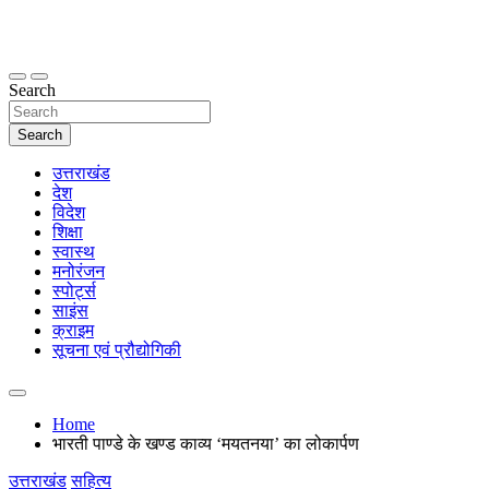
Skip
to
content
thetoptennews.com
Search
Search
उत्तराखंड
देश
विदेश
शिक्षा
स्वास्थ
मनोरंजन
स्पोर्ट्स
साइंस
क्राइम
सूचना एवं प्रौद्योगिकी
Home
भारती पाण्डे के खण्ड काव्य ‘मयतनया’ का लोकार्पण
उत्तराखंड
सहित्य