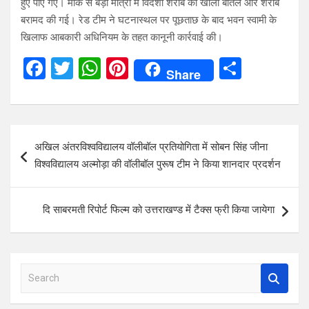
हुए पाए गए। मौके से बड़ी मात्रा में विदेशी शराब की खाली बोतलें और शराब
बरामद की गई। रेड टीम ने घटनास्थल पर पूछताछ के बाद भवन स्वामी के
खिलाफ आबकारी अधिनियम के तहत कानूनी कार्रवाई की।
F
T
W
Pi
S
Share
a
wi
h
nt
h
ce
tt
at
er
ar
b
er
s
es
e
Post
अखिल अंतरविश्वविद्यालय वॉलीबॉल प्रतियोगिता में सोबन सिंह जीना
o
A
t
navigation
विश्वविद्यालय अल्मोड़ा की वॉलीबॉल पुरूष टीम ने किया शानदार प्रदर्शन
o
p
k
p
दि साबरमती रिपोर्ट फिल्म को उत्तराखण्ड में टैक्स फ्री किया जायेगा
S
e
a