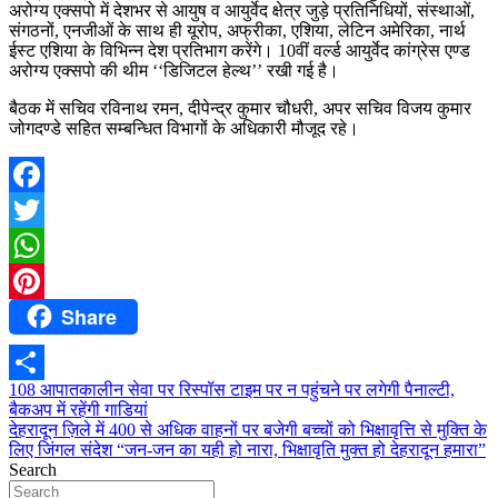
अरोग्य एक्सपो में देशभर से आयुष व आयुर्वेद क्षेत्र जुड़े प्रतिनिधियों, संस्थाओं,
संगठनों, एनजीओं के साथ ही यूरोप, अफ्रीका, एशिया, लेटिन अमेरिका, नार्थ
ईस्ट एशिया के विभिन्न देश प्रतिभाग करेंगे। 10वीं वर्ल्ड आयुर्वेद कांग्रेस एण्ड
अरोग्य एक्सपो की थीम ‘‘डिजिटल हेल्थ’’ रखी गई है।
बैठक में सचिव रविनाथ रमन, दीपेन्द्र कुमार चौधरी, अपर सचिव विजय कुमार
जोगदण्डे सहित सम्बन्धित विभागों के अधिकारी मौजूद रहे।
Facebook
Twitter
WhatsApp
Share
Pinterest
Post
108 आपातकालीन सेवा पर रिस्पॉस टाइम पर न पहुंचने पर लगेगी पैनाल्टी,
Share
बैकअप में रहेंगी गाडियां
navigation
देहरादून ज़िले में 400 से अधिक वाहनों पर बजेगी बच्चों को भिक्षावृत्ति से मुक्ति के
लिए जिंगल संदेश “जन-जन का यही हो नारा, भिक्षावृति मुक्त हो देहरादून हमारा”
Search