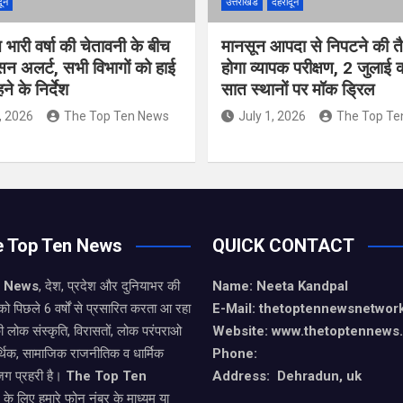
दून
उत्तराखंड
देहरादून
त भारी वर्षा की चेतावनी के बीच
मानसून आपदा से निपटने की तै
सन अलर्ट, सभी विभागों को हाई
होगा व्यापक परीक्षण, 2 जुलाई
े के निर्देश
सात स्थानों पर मॉक ड्रिल
, 2026
The Top Ten News
July 1, 2026
The Top Te
e Top Ten News
QUICK CONTACT
n News
, देश, प्रदेश और दुनियाभर की
Name: Neeta Kandpal
को पिछले 6 वर्षों से प्रसारित करता आ रहा
E-Mail: thetoptennewsnetwo
ी लोक संस्कृति, विरासतों, लोक परंपराओ
Website: www.thetoptennews
थिक, सामाजिक राजनीतिक व धार्मिक
Phone:
जग प्रहरी है।
The Top Ten
Address: Dehradun, uk
े के लिए हमारे फोन नंबर के माध्यम या