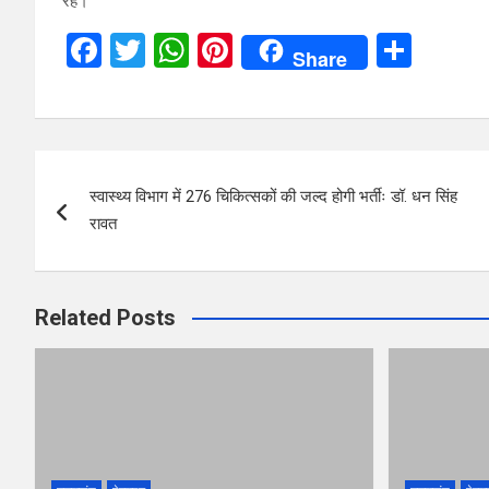
रहे।
F
T
W
Pi
S
Share
a
wi
h
nt
h
ce
tt
at
er
ar
b
er
s
es
e
Post
o
A
t
स्वास्थ्य विभाग में 276 चिकित्सकों की जल्द होगी भर्तीः डॉ. धन सिंह
navigation
o
p
रावत
k
p
Related Posts