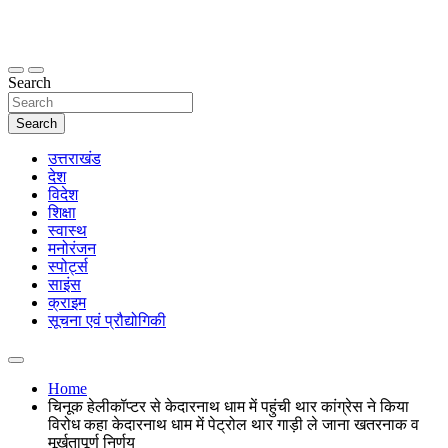
Skip
to
content
thetoptennews.com
Search
Search
उत्तराखंड
देश
विदेश
शिक्षा
स्वास्थ
मनोरंजन
स्पोर्ट्स
साइंस
क्राइम
सूचना एवं प्रौद्योगिकी
Home
चिनूक हेलीकॉप्टर से केदारनाथ धाम में पहुंची थार कांग्रेस ने किया
विरोध कहा केदारनाथ धाम में पेट्रोल थार गाड़ी ले जाना खतरनाक व
मूर्खतापूर्ण निर्णय