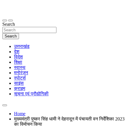
Skip
to
content
thetoptennews.com
Search
Search
उत्तराखंड
देश
विदेश
शिक्षा
स्वास्थ
मनोरंजन
स्पोर्ट्स
साइंस
क्राइम
सूचना एवं प्रौद्योगिकी
Home
मुख्यमंत्री पुष्कर सिंह धामी ने देहरादून में पंचायती वन निर्देशिका 2023
का विमोचन किया