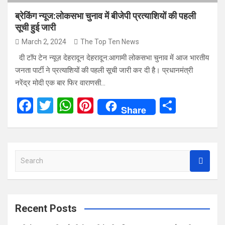
ब्रेकिंग न्यूज:लोकसभा चुनाव में बीजेपी प्रत्याशियों की पहली
सूची हुई जारी
March 2, 2024
The Top Ten News
दी टॉप टेन न्यूज़ देहरादून देहरादून:आगामी लोकसभा चुनाव में आज भारतीय
जनता पार्टी ने प्रत्याशियों की पहली सूची जारी कर दी है। प्रधानमंत्री
नरेंद्र मोदी एक बार फिर वाराणसी…
F
T
W
Pi
S
Share
a
wi
h
nt
h
ce
tt
at
er
ar
b
er
s
es
e
S
o
A
t
e
o
p
a
r
k
p
c
Recent Posts
h