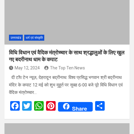
o
A
t
o
p
k
p
उत्तराखंड
धर्म एवं संस्कृति
विधि विधान एवं वैदिक मंत्रोच्चार के साथ श्रद्धालुओं के लिए खुल
गए बदरीनाथ धाम के कपाट
May 12, 2024
The Top Ten News
दी टॉप टेन न्यूज़, देहरादून बद्रीनाथ: विश्व प्रसिद्ध भगवान श्री बद्रीनाथ
मंदिर के कपाट 12 मई को शुभ मुहूर्त पर सुबह 6ः00 बजे पूरे विधि विधान एवं
वैदिक मंत्रोच्चार…
F
T
W
Pi
S
Share
a
wi
h
nt
h
ce
tt
at
er
ar