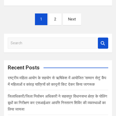
a
wi
h
nt
h
ce
tt
at
er
ar
Posts
b
er
s
es
e
1
2
Next
pagination
o
A
t
o
p
S
k
p
e
a
r
c
Recent Posts
h
राष्ट्रीय महिला आयोग के सहयोग से ऋषिकेश में आयोजित ‘सम्मान सेतु’ कैंप
में महिलाओं व कांवड़ यात्रियों को कानूनी किट देकर किया जागरूक
जिलाधिकारी/जिला निर्वाचन अधिकारी ने सहसपुर विधानसभा क्षेत्र के पोलिंग
बूथों का निरीक्षण कर एसआईआर आपत्ति निस्तारण शिविर की व्यवस्थाओं का
लिया जायजा