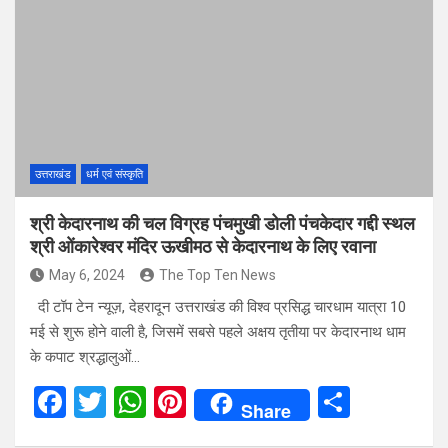
b
er
s
es
e
o
A
t
o
p
k
p
उत्तराखंड
धर्म एवं संस्कृति
श्री केदारनाथ की चल विग्रह पंचमुखी डोली पंचकेदार गद्दी स्थल
श्री ओंकारेश्वर मंदिर ऊखीमठ से केदारनाथ के लिए रवाना
May 6, 2024
The Top Ten News
दी टॉप टेन न्यूज़, देहरादून उत्तराखंड की विश्‍व प्रसिद्ध चारधाम यात्रा 10
मई से शुरू होने वाली है, जिसमें सबसे पहले अक्षय तृतीया पर केदारनाथ धाम
के कपाट श्रद्धालुओं…
F
T
W
Pi
S
Share
a
wi
h
nt
h