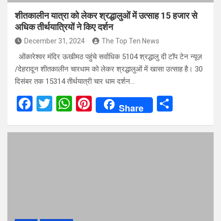
शीतकालीन यात्रा को लेकर श्रद्धालुओं में उत्साह 15 हजार से
अधिक तीर्थयात्रियों ने किए दर्शन
December 31, 2024
The Top Ten News
ओंकारेश्वर मंदिर ऊखीमठ पहुंचे सर्वाधिक 5104 श्रद्धालु दी टॉप टेन न्यूज़
/देहरादून शीतकालीन चारधाम को लेकर श्रद्धालुओं में खासा उत्साह है। 30
दिसंबर तक 15314 तीर्थयात्री चार धाम दर्शन…
F
T
W
Pi
S
Share
a
wi
h
nt
h
ce
tt
at
er
ar
b
er
s
es
e
o
A
t
o
p
k
p