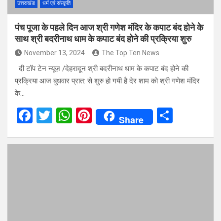
उत्तराखंड
धर्म एवं संस्कृति
पंच पूजा के‌ पहले दिन आज श्री गणेश मंदिर के कपाट बंद होने के
साथ श्री बदरीनाथ धाम के कपाट बंद होने की प्रक्रिया शुरु
November 13, 2024
The Top Ten News
दी टॉप टेन न्यूज़ /देहरादून श्री बदरीनाथ धाम के कपाट बंद होने की
प्रक्रिया आज बुधवार प्रात: से शुरु हो गयी है देर शाम को श्री गणेश मंदिर
के…
F
T
W
Pi
S
Share
a
wi
h
nt
h
ce
tt
at
er
ar
b
er
s
es
e
o
A
t
o
p
k
p