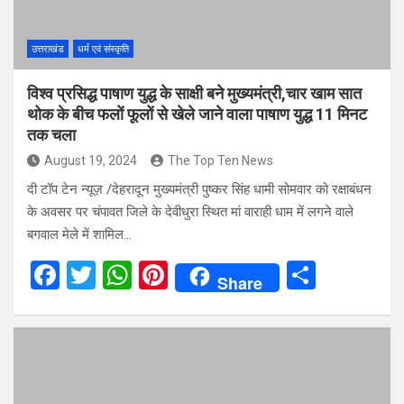
k
p
उत्तराखंड
धर्म एवं संस्कृति
विश्व प्रसिद्ध पाषाण युद्ध के साक्षी बने मुख्यमंत्री,चार खाम सात
थोक के बीच फलों फूलों से खेले जाने वाला पाषाण युद्ध 11 मिनट
तक चला
August 19, 2024
The Top Ten News
दी टॉप टेन न्यूज़ /देहरादून मुख्यमंत्री पुष्कर सिंह धामी सोमवार को रक्षाबंधन
के अवसर पर चंपावत जिले के देवीधुरा स्थित मां वाराही धाम में लगने वाले
बगवाल मेले में शामिल…
F
T
W
Pi
S
Share
a
wi
h
nt
h
ce
tt
at
er
ar
b
er
s
es
e
o
A
t