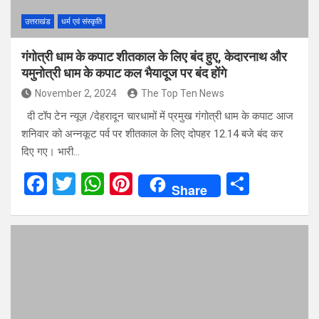
उत्तराखंड
धर्म एवं संस्कृति
गंगोत्री धाम के कपाट शीतकाल के लिए बंद हुए, केदारनाथ और
यमुनोत्री धाम के कपाट कल भैयादूज पर बंद होंगे
November 2, 2024
The Top Ten News
दी टॉप टेन न्यूज़ /देहरादून चारधामों में प्रमुख गंगोत्री धाम के कपाट आज
शनिवार को अन्नकूट पर्व पर शीतकाल के लिए दोपहर 12.14 बजे बंद कर
दिए गए। भारी…
F
T
W
Pi
S
Share
a
wi
h
nt
h
ce
tt
at
er
ar
b
er
s
es
e
o
A
t
o
p