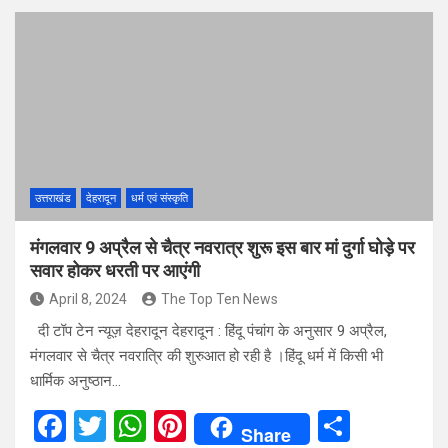
ce
tt
at
er
ar
b
er
s
es
e
o
A
t
o
p
k
p
उत्तराखंड
देहरादून
धर्म एवं संस्कृति
मंगलवार 9 अप्रैल से चैत्र नवरात्र शुरू इस बार मां दुर्गा घोड़े पर
सवार होकर धरती पर आएंगी
April 8, 2024
The Top Ten News
दी टॉप टेन न्यूज़ देहरादून देहरादून : हिंदू पंचांग के अनुसार 9 अप्रैल,
मंगलवार से चैत्र नवरात्रि की शुरुआत हो रही है ।हिंदू धर्म में किसी भी
धार्मिक अनुष्ठान…
F
T
W
Pi
S
Share