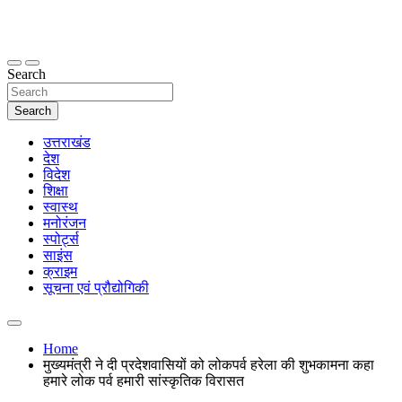
Skip
to
content
thetoptennews.com
Search
Search
उत्तराखंड
देश
विदेश
शिक्षा
स्वास्थ
मनोरंजन
स्पोर्ट्स
साइंस
क्राइम
सूचना एवं प्रौद्योगिकी
Home
मुख्यमंत्री ने दी प्रदेशवासियों को लोकपर्व हरेला की शुभकामना कहा
हमारे लोक पर्व हमारी सांस्कृतिक विरासत