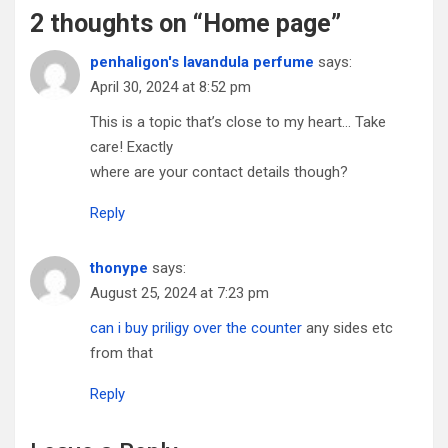
o
A
t
2 thoughts on “
Home page
”
o
p
penhaligon's lavandula perfume
says:
k
p
April 30, 2024 at 8:52 pm
This is a topic that’s close to my heart… Take
care! Exactly
where are your contact details though?
Reply
thonype
says:
August 25, 2024 at 7:23 pm
can i buy priligy over the counter
any sides etc
from that
Reply