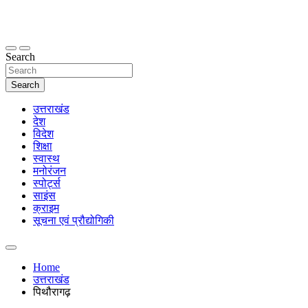
Skip
to
content
thetoptennews.com
Search
Search
उत्तराखंड
देश
विदेश
शिक्षा
स्वास्थ
मनोरंजन
स्पोर्ट्स
साइंस
क्राइम
सूचना एवं प्रौद्योगिकी
Home
उत्तराखंड
पिथौरागढ़