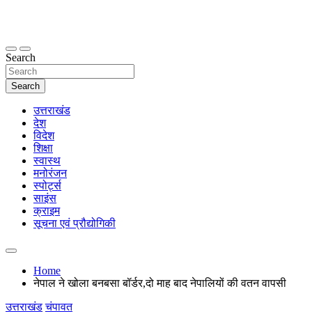
Skip
to
content
thetoptennews.com
Search
Search
उत्तराखंड
देश
विदेश
शिक्षा
स्वास्थ
मनोरंजन
स्पोर्ट्स
साइंस
क्राइम
सूचना एवं प्रौद्योगिकी
Home
नेपाल ने खोला बनबसा बॉर्डर,दो माह बाद नेपालियों की वतन वापसी
उत्तराखंड
चंपावत