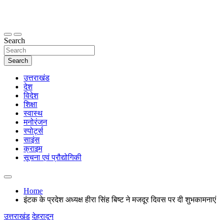
Skip
to
content
thetoptennews.com
Search
Search
उत्तराखंड
देश
विदेश
शिक्षा
स्वास्थ
मनोरंजन
स्पोर्ट्स
साइंस
क्राइम
सूचना एवं प्रौद्योगिकी
Home
इंटक के प्रदेश अध्यक्ष हीरा सिंह बिष्ट ने मजदूर दिवस पर दी शुभकामनाएं
उत्तराखंड
देहरादून