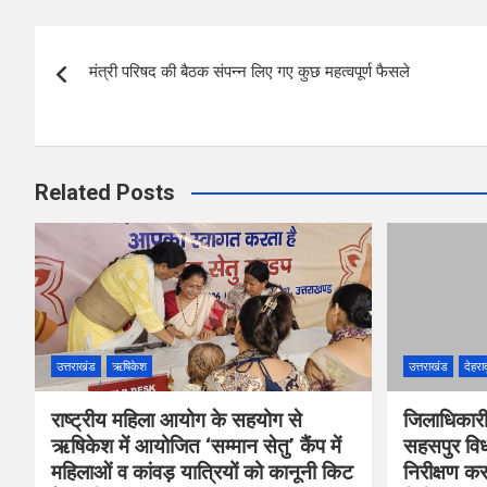
b
er
s
es
e
Post
o
A
t
मंत्री परिषद की बैठक संपन्न लिए गए कुछ महत्वपूर्ण फैसले
navigation
o
p
k
p
Related Posts
उत्तराखंड
ऋषिकेश
उत्तराखंड
देहरा
राष्ट्रीय महिला आयोग के सहयोग से
जिलाधिकारी
ऋषिकेश में आयोजित ‘सम्मान सेतु’ कैंप में
सहसपुर विधा
महिलाओं व कांवड़ यात्रियों को कानूनी किट
निरीक्षण 