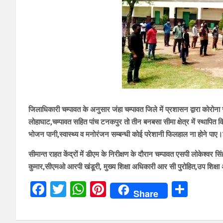
जिलाधिकारी चम्पावत के अनुसार जंहा चम्पावत जिले में प्रशासन द्वारा कोरोन
लोहाघाट,चम्पावत सहित पांच टनकपुर तो तीन बनबसा सीमा क्षेत्र में स्थापित कि
भोजन पानी,स्वास्थ्य व मनोरंजन सम्बन्धी कोई परेशानी फिलहाल ना होने पाए।इ
सीमान्त राहत केंद्रों में डीएम के निरीक्षण के दौरान चम्पावत एसपी लोकेश्व
कुमार,सीएमओ आरपी खंडूरी, मुख्य शिक्षा अधिकारी आर सी पुरोहित,उप शिक्षा 
F
T
W
Pi
S
Share
a
wi
h
nt
h
ce
tt
at
er
ar