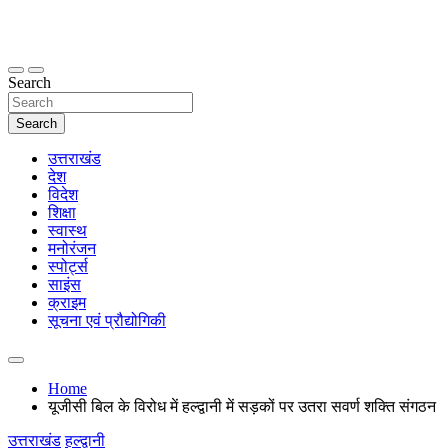
Skip
to
content
thetoptennews.com
Search
Search
उत्तराखंड
देश
विदेश
शिक्षा
स्वास्थ
मनोरंजन
स्पोर्ट्स
साइंस
क्राइम
सूचना एवं प्रौद्योगिकी
Home
यूजीसी बिल के विरोध में हल्द्वानी में सड़कों पर उतरा सवर्ण शक्ति संगठन
उत्तराखंड
हल्द्वानी