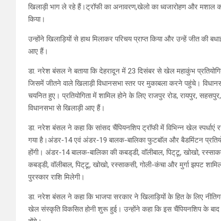
खिलाड़ी भाग ले रहे हैं।ट्रॉफी का अनावरण,खेलो का ध्वजारोहण और मशाल को 
किया।
उन्होंने खिलाड़ियों से हाथ मिलाकर परिचय प्राप्त किया और उन्हें जीत की बधा
आए हैं।
डा. नरेश बंसल ने बताया कि देहरादून में 23 दिसंबर से खेल महाकुंभ प्रतियोग
जिसमें जीतने वाले खिलाड़ी विधानसभा स्तर पर मुकाबला करने पहुंचे। विधानस
चयनित हुए। प्रतियोगिता में शामिल होने के लिए राजपुर रोड, रायपुर, सहसपु
विधानसभा से खिलाड़ी आए हैं।
डा. नरेश बंसल ने कहा कि सांसद चैंपियनशिप ट्रॉफी में विभिन्न खेल स्पर्धाए
गया है।अंडर-14 एवं अंडर-19 बालक-बालिका फुटबाॅल और बैडमिंटन प्रतियो
होंगी। अंडर-14 बालक-बालिका की कबड्‌डी, वाॅलीबाल, पिट्‌टू, खोखो, रस्सा
कबड्‌डी, वॉलीबाल, पिट्‌टू, खोखो, रस्साकसी, गोली-कंचा और मुर्गा झपट शा
पुरस्कार राशि मिलेगी।
डा. नरेश बंसल ने कहा कि भाजपा सरकार ने खिलाड़ियों के हित के लिए नीति
खेल संस्कृति विकसित होनी शुरू हुई। उन्होंने कहा कि इस चैंपियनशिप के बाद