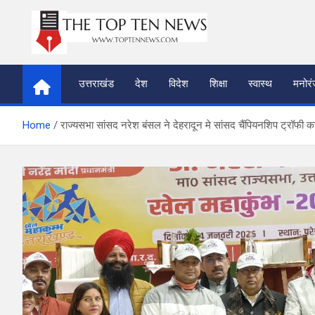
Skip
to
content
thetoptennews.com
उत्तराखंड
देश
विदेश
शिक्षा
स्वास्थ
मनोर
Home
राज्यसभा सांसद नरेश बंसल ने देहरादून मे सांसद चैंपियनशिप ट्रॉफी क