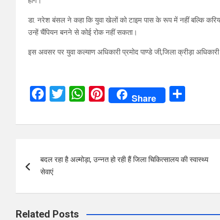
होंगे।
डा. नरेश बंसल ने कहा कि युवा खेलों को टाइम पास के रूप में नहीं बल्कि क
उन्हें चैंपियन बनने से कोई रोक नहीं सकता।
इस अवसर पर युवा कल्याण अधिकारी प्रमोद पाण्डे जी,जिला क्रीड़ा अधिकारी 
F
T
W
Pi
S
Share
a
wi
h
nt
h
ce
tt
at
er
ar
b
er
s
es
e
Post
o
A
t
बदल रहा है अल्मोड़ा, उन्नत हो रही हैं जिला चिकित्सालय की स्वास्थ्य
navigation
o
p
सेवाएं
k
p
Related Posts