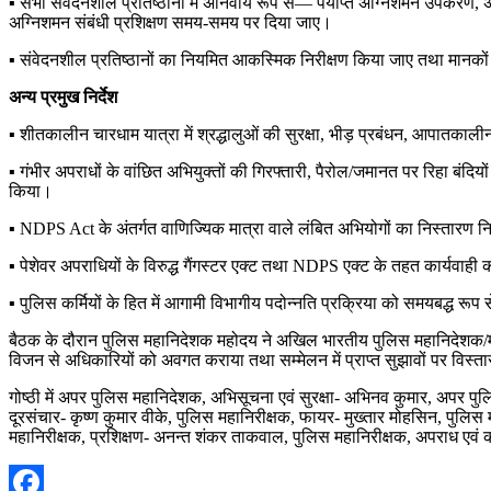
▪️ सभी संवेदनशील प्रतिष्ठानों में अनिवार्य रूप से— पर्याप्त अग्निशमन उपकर
अग्निशमन संबंधी प्रशिक्षण समय-समय पर दिया जाए।
▪️ संवेदनशील प्रतिष्ठानों का नियमित आकस्मिक निरीक्षण किया जाए तथा मानको
अन्य प्रमुख निर्देश
▪️ शीतकालीन चारधाम यात्रा में श्रद्धालुओं की सुरक्षा, भीड़ प्रबंधन, आपातकालीन
▪️ गंभीर अपराधों के वांछित अभियुक्तों की गिरफ्तारी, पैरोल/जमानत पर रिहा बंदिय
किया।
▪️ NDPS Act के अंतर्गत वाणिज्यिक मात्रा वाले लंबित अभियोगों का निस्तारण 
▪️ पेशेवर अपराधियों के विरुद्ध गैंगस्टर एक्ट तथा NDPS एक्ट के तहत कार्यवाही 
▪️ पुलिस कर्मियों के हित में आगामी विभागीय पदोन्नति प्रक्रिया को समयबद्ध रूप स
बैठक के दौरान पुलिस महानिदेशक महोदय ने अखिल भारतीय पुलिस महानिदेशक/महानिर
विजन से अधिकारियों को अवगत कराया तथा सम्मेलन में प्राप्त सुझावों पर विस्ता
गोष्ठी में अपर पुलिस महानिदेशक, अभिसूचना एवं सुरक्षा- अभिनव कुमार, अपर पुलि
दूरसंचार- कृष्ण कुमार वीके, पुलिस महानिरीक्षक, फायर- मुख्तार मोहसिन, पु
महानिरीक्षक, प्रशिक्षण- अनन्त शंकर ताकवाल, पुलिस महानिरीक्षक, अपराध एवं 