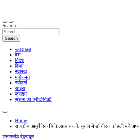
Skip
to
content
thetoptennews.com
Search
Search
उत्तराखंड
देश
विदेश
शिक्षा
स्वास्थ
मनोरंजन
स्पोर्ट्स
साइंस
क्राइम
सूचना एवं प्रौद्योगिकी
Home
राजकीय आयुर्वेदिक चिकित्सक संघ के चुनाव में डॉ नीरज कोहली बने अध्य
उत्तराखंड
देहरादून