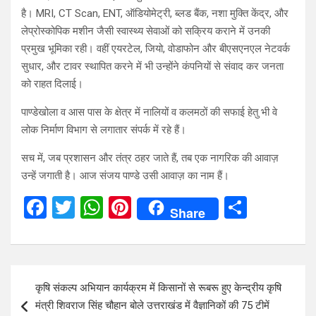
है। MRI, CT Scan, ENT, ऑडियोमेट्री, ब्लड बैंक, नशा मुक्ति केंद्र, और
लेप्रोस्कोपिक मशीन जैसी स्वास्थ्य सेवाओं को सक्रिय कराने में उनकी
प्रमुख भूमिका रही। वहीं एयरटेल, जियो, वोडाफोन और बीएसएनएल नेटवर्क
सुधार, और टावर स्थापित करने में भी उन्होंने कंपनियों से संवाद कर जनता
को राहत दिलाई।
पाण्डेखोला व आस पास के क्षेत्र में नालियों व कलमठों की सफाई हेतु भी वे
लोक निर्माण विभाग से लगातार संपर्क में रहे हैं।
सच में, जब प्रशासन और तंत्र ठहर जाते हैं, तब एक नागरिक की आवाज़
उन्हें जगाती है। आज संजय पाण्डे उसी आवाज़ का नाम हैं।
F
T
W
Pi
S
Share
a
wi
h
nt
h
ce
tt
at
er
ar
b
er
s
es
e
Post
कृषि संकल्प अभियान कार्यक्रम में किसानों से रूबरू हुए केन्द्रीय कृषि
o
A
t
navigation
मंत्री शिवराज सिंह चौहान बोले उत्तराखंड में वैज्ञानिकों की 75 टीमें