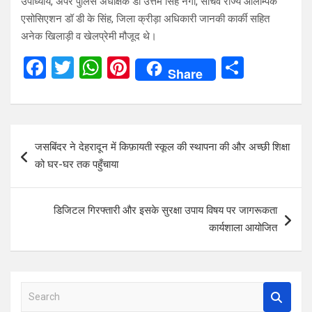
उपाध्याय, अपर पुलिस अधीक्षक डॉ उत्तम सिंह नेगी, सचिव राज्य ओलम्पिक
एसोसिएशन डॉ डी के सिंह, जिला क्रीड़ा अधिकारी जानकी कार्की सहित
अनेक खिलाड़ी व खेलप्रेमी मौजूद थे।
F
T
W
Pi
S
Share
a
wi
h
nt
h
ce
tt
at
er
ar
b
er
s
es
e
Post
जसबिंदर ने देहरादून में किफ़ायती स्कूल की स्थापना की और अच्छी शिक्षा
o
A
t
navigation
को घर-घर तक पहुँचाया
o
p
k
p
डिजिटल गिरफ्तारी और इसके सुरक्षा उपाय विषय पर जागरूकता
कार्यशाला आयोजित
S
e