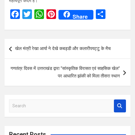
महत्वपूर्ण कदम है।
F
T
W
Pi
S
Share
a
wi
h
nt
h
ce
tt
at
er
ar
b
er
s
es
e
Post
खेल मंत्री रेखा आर्या ने देखे कबड्डी और कलारीपयट्टू के मैच
o
A
t
navigation
o
p
गणतंत्र दिवस में उत्तराखंड द्वारा “सांस्कृतिक विरासत एवं साहसिक खेल”
k
p
पर आधारित झांकी को मिला तीसरा स्थान
S
e
a
r
c
Recent Posts