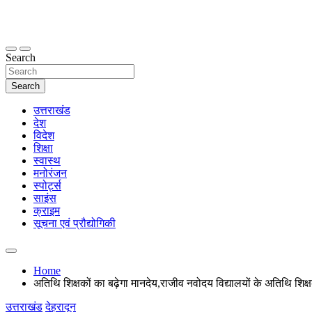
Skip
to
content
thetoptennews.com
Search
Search
उत्तराखंड
देश
विदेश
शिक्षा
स्वास्थ
मनोरंजन
स्पोर्ट्स
साइंस
क्राइम
सूचना एवं प्रौद्योगिकी
Home
अतिथि शिक्षकों का बढ़ेगा मानदेय,राजीव नवोदय विद्यालयों के अतिथि शिक्
उत्तराखंड
देहरादून