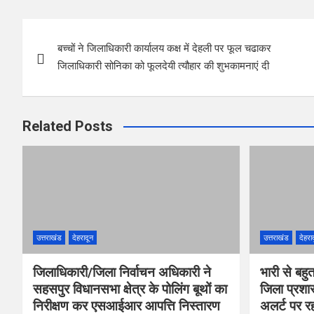
b
er
s
es
e
Post
o
A
t
बच्चों ने जिलाधिकारी कार्यालय कक्ष में देहली पर फूल चढाकर
navigation
o
p
जिलाधिकारी सोनिका को फूलदेयी त्यौहार की शुभकामनाएं दी
k
p
Related Posts
उत्तराखंड
देहरादून
उत्तराखंड
देहरा
जिलाधिकारी/जिला निर्वाचन अधिकारी ने
भारी से बहु
सहसपुर विधानसभा क्षेत्र के पोलिंग बूथों का
जिला प्रशा
निरीक्षण कर एसआईआर आपत्ति निस्तारण
अलर्ट पर रहन