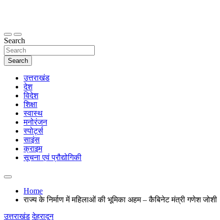
Skip
to
content
thetoptennews.com
Search
Search
उत्तराखंड
देश
विदेश
शिक्षा
स्वास्थ
मनोरंजन
स्पोर्ट्स
साइंस
क्राइम
सूचना एवं प्रौद्योगिकी
Home
राज्य के निर्माण में महिलाओं की भूमिका अहम – कैबिनेट मंत्री गणेश जोशी
उत्तराखंड
देहरादून