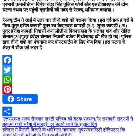
प्रभारी कनलीछीना दिनेश चंद्र सिंह पुलिस फोर्स और एसडीआरएफ की टीम
घटना स्थल पर पहुंची ग्रामीणों की मदद से रेस्क्यू अभियान चलाया।
रेस्क्यू टीम ने खाई में उतर कर तीनो शवो को बरामद किया।इस दर्दनाक हादसे में
पिता-पुत्र हरीश कापड़ी पुत्र स्व केदारदत्त कापड़ी (52), शुभम कापड़ी (29)
पुत्र हरीश कापड़ी निवासी कनालीछीना विकासखंड के सतगढ़ गांव और रोहित
बोनाल(25)पुत्र देवेंद्र बोनाल निवासी बजेटा पिथौरागढ़ की मौत हो गई।पुलिस
द्वारा तीनो शवो का पंचनामा कर पोस्टमार्टम के लिए भेज दिया।इस घटना से
क्षेत्र में शौक की लहर है।
Facebook
Twitter
WhatsApp
Share
Pinterest
Post
उत्तराखण्ड राज्य रोजगार गारंटी परिषद की बैठक सम्पन्न,गैर सरकारी सदस्यों ने
Share
महात्मा गांधी नरेगा में मजदूरी दर बढ़ाये जाने के सुझाव दिये
navigation
हरिद्वार मे मिलेंगी दिल्ली के धर्मशिला नारायणा सुपरस्पेशलिटी हॉस्पिटल कि
सेवाएं,किडनी मरीजों के लिए खुली ओपीडी