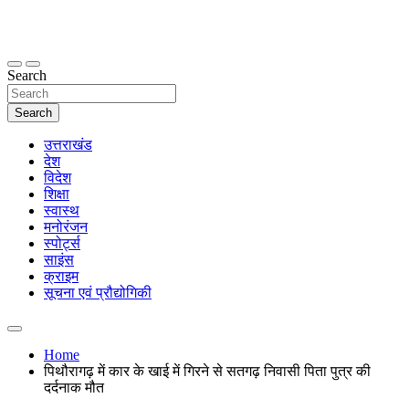
Skip
to
content
thetoptennews.com
Search
Search
उत्तराखंड
देश
विदेश
शिक्षा
स्वास्थ
मनोरंजन
स्पोर्ट्स
साइंस
क्राइम
सूचना एवं प्रौद्योगिकी
Home
पिथौरागढ़ में कार के खाई में गिरने से सतगढ़ निवासी पिता पुत्र की
दर्दनाक मौत