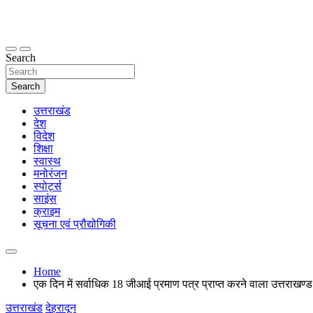
Skip
to
content
thetoptennews.com
Search
Search
उत्तराखंड
देश
विदेश
शिक्षा
स्वास्थ
मनोरंजन
स्पोर्ट्स
साइंस
क्राइम
सूचना एवं प्रौद्योगिकी
Home
एक दिन में सर्वाधिक 18 जीआई प्रमाण पत्र प्राप्त करने वाला उत्तराखण
उत्तराखंड
देहरादून