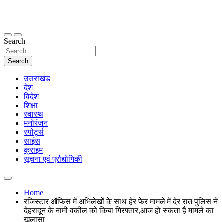
Skip
to
content
thetoptennews.com
Search
Search
उत्तराखंड
देश
विदेश
शिक्षा
स्वास्थ
मनोरंजन
स्पोर्ट्स
साइंस
क्राइम
सूचना एवं प्रौद्योगिकी
Home
रजिस्टार ऑफिस में अभिलेखों के साथ हेर फेर मामले में देर रात पुलिस ने
देहरादून के नामी वकील को किया गिरफ्तार,आज हो सकता है मामले का
खुलासा