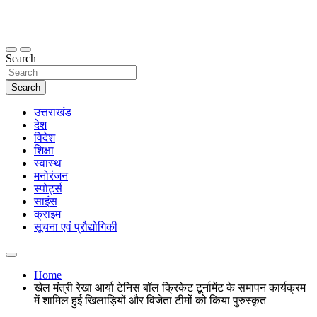
Skip
to
content
thetoptennews.com
Search
Search
उत्तराखंड
देश
विदेश
शिक्षा
स्वास्थ
मनोरंजन
स्पोर्ट्स
साइंस
क्राइम
सूचना एवं प्रौद्योगिकी
Home
खेल मंत्री रेखा आर्या टेनिस बॉल क्रिकेट टूर्नामेंट के समापन कार्यक्रम
में शामिल हुई खिलाड़ियों और विजेता टीमों को किया पुरुस्कृत